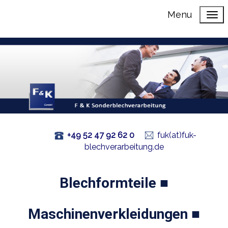
Menu
+49 52 47 92 62 0
fuk(at)fuk-
blechverarbeitung.de
Blechformteile ■
Maschinenverkleidungen ■